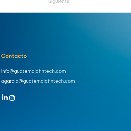
Siguiente
Contacto
info@guatemalafintech.com
agarcia@guatemalafintech.com