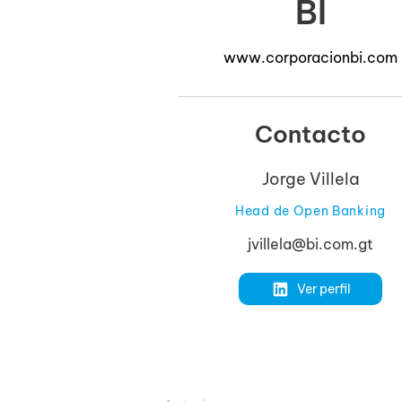
BI
www.corporacionbi.com
Contacto
Jorge Villela
Head de Open Banking
jvillela@bi.com.gt
Ver perfil