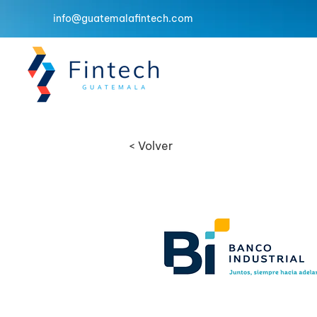
info@guatemalafintech.com
< Volver