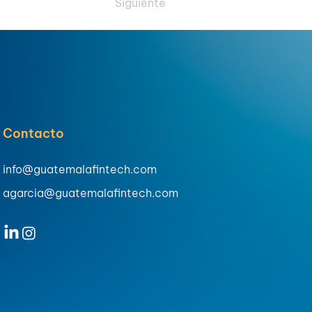
Siguiente
Contacto
info@guatemalafintech.com
agarcia@guatemalafintech.com