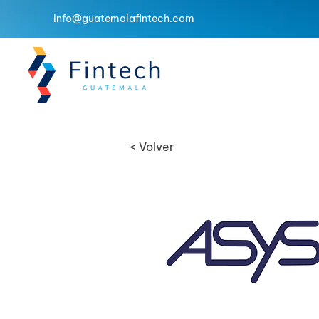
info@guatemalafintech.com
< Volver