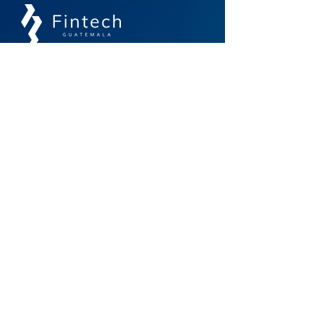
Un espacio de comunidad, colaboración e
interoperabilidad para el futuro financiero
Contacto
info@guatemalafintech.com
agarcia@guatemalafintech.com
Acceso Rápido
Inicio
Noticias
Nosotros
Biblioteca
Asociados
Membresías
Eventos
Contacto