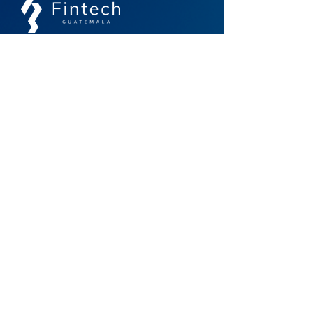
Un espacio de comunidad, colaboración e
interoperabilidad para el futuro financiero
Contacto
info@guatemalafintech.com
agarcia@guatemalafintech.com
Acceso Rápido
Inicio
Noticias
Nosotros
Biblioteca
Asociados
Membresías
Eventos
Contacto