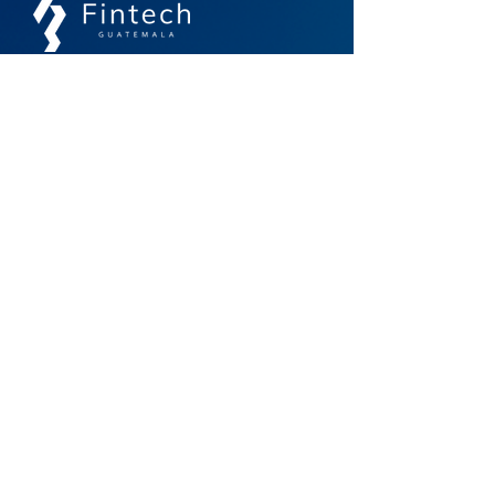
Un espacio de comunidad, colaboración e
interoperabilidad para el futuro financiero
Contacto
info@guatemalafintech.com
agarcia@guatemalafintech.com
Acceso Rápido
Inicio
Noticias
Nosotros
Biblioteca
Asociados
Membresías
Eventos
Contacto