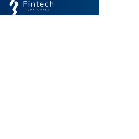
Un espacio de comunidad, colaboración e
interoperabilidad para el futuro financiero
Contacto
info@guatemalafintech.com
agarcia@guatemalafintech.com
Acceso Rápido
Inicio
Noticias
Nosotros
Biblioteca
Asociados
Membresías
Eventos
Contacto