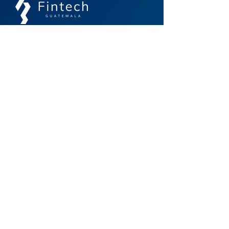
Un espacio de comunidad, colaboración e
interoperabilidad para el futuro financiero
Contacto
info@guatemalafintech.com
agarcia@guatemalafintech.com
Acceso Rápido
Inicio
Noticias
Nosotros
Biblioteca
Asociados
Membresías
Eventos
Contacto