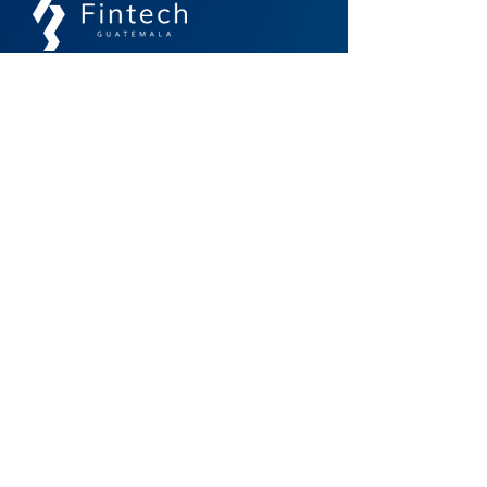
Un espacio de comunidad, colaboración e
interoperabilidad para el futuro financiero
Contacto
info@guatemalafintech.com
agarcia@guatemalafintech.com
Acceso Rápido
Inicio
Noticias
Nosotros
Biblioteca
Asociados
Membresías
Eventos
Contacto