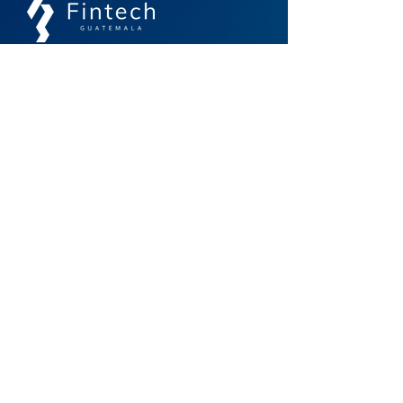
Un espacio de comunidad, colaboración e
interoperabilidad para el futuro financiero
Contacto
info@guatemalafintech.com
agarcia@guatemalafintech.com
Acceso Rápido
Inicio
Noticias
Nosotros
Biblioteca
Asociados
Membresías
Eventos
Contacto