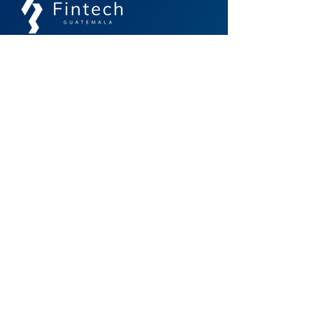
Un espacio de comunidad, colaboración e
interoperabilidad para el futuro financiero
Contacto
info@guatemalafintech.com
agarcia@guatemalafintech.com
Acceso Rápido
Inicio
Noticias
Nosotros
Biblioteca
Asociados
Membresías
Eventos
Contacto