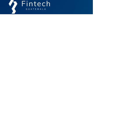
Un espacio de comunidad, colaboración e
interoperabilidad para el futuro financiero
Contacto
info@guatemalafintech.com
agarcia@guatemalafintech.com
Acceso Rápido
Inicio
Noticias
Nosotros
Biblioteca
Asociados
Membresías
Eventos
Contacto