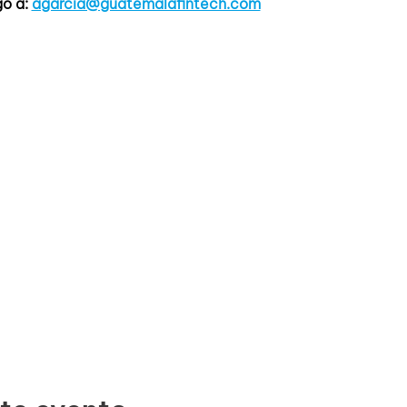
o a: 
agarcia@guatemalafintech.com