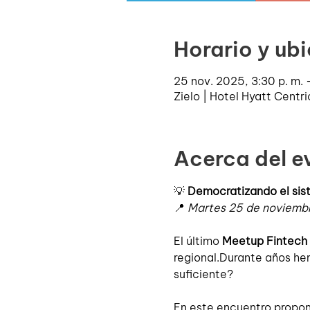
Horario y ub
25 nov. 2025, 3:30 p. m.
Zielo | Hotel Hyatt Cent
Acerca del e
💡 
Democratizando el sist
📍 
Martes 25 de noviembr
El último 
Meetup Fintech 
regional.Durante años he
suficiente?
En este encuentro propone