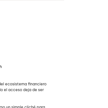
n
del ecosistema financiero 
o el acceso deja de ser 
mo un simple cliché para 