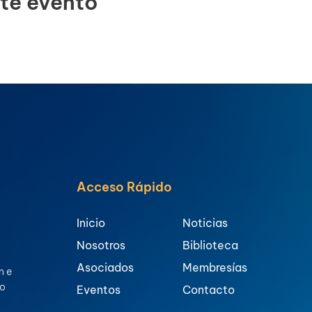
te evento
Acceso Rápido
Inicio
Noticias
Nosotros
Biblioteca
Asociados
Membresías
n e
ro
Eventos
Contacto