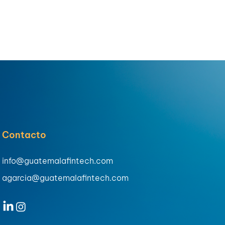
Contacto
info@guatemalafintech.com
agarcia@guatemalafintech.com