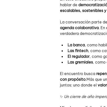
hablar de 
democratizació
escalables, sostenibles 
La conversación parte de
agenda colaborativa
. En
verdadera democratizació
La banca
, como habi
Las fintech
, como cat
El regulador
, como ga
Las gremiales
, como 
El encuentro busca 
repen
con propósito
.Más que un 
juntos: uno donde el 
valor
✨ 
Un cierre de año imper